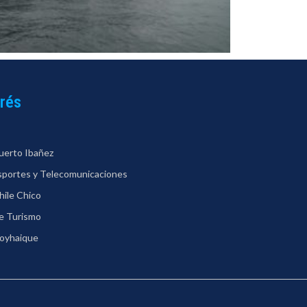
erés
uerto Ibañez
nsportes y Telecomunicaciones
hile Chico
de Turismo
Coyhaique